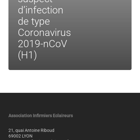
de
d’infection
type
Coronavirus
de type
2019-
nCoV
Coronavirus
(H1)
2019-nCoV
(H1)
Association Infirmiers Eclaireurs
21, quai Antoine Riboud
69002 LYON