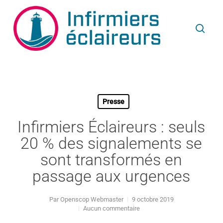
Passer
Panneau de gestion des cookies
au
contenu
reche
principal
Presse
Infirmiers Éclaireurs : seuls
20 % des signalements se
sont transformés en
passage aux urgences
Par
Openscop Webmaster
9 octobre 2019
Aucun commentaire